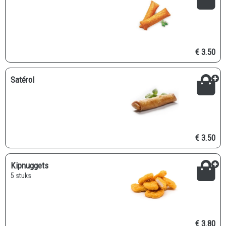
€ 3.50
Satérol
€ 3.50
Kipnuggets
5 stuks
€ 3.80