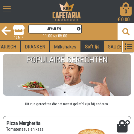
0
€
0.00
AFHALEN
11:00
05:00
tot
15 MIN
TARISCH
DRANKEN
Milkshakes
Soft Ijs
SAUZEN
POPULAIRE GERECHTEN
Dit zijn gerechten die het meest geliefd zijn bij anderen.
Pizza Margherita
Tomatensaus en kaas